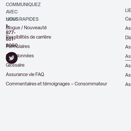
COMMUNIQUEZ
LI
AVEC
Ca
NOUS
LIENS RAPIDES
1-
Blogue / Nouveauté
As
877-
Possibilités de carrière
Di
851-
9090
Formulaires
As
Coordonnées
Ass
Glossaire
As
Assurance vie FAQ
As
Commentaires et témoignages – Consommateur
As